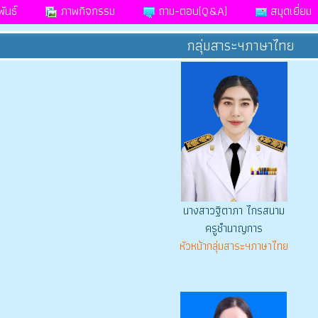
ันธ์
ภาพกิจกรรม
ถาม-ตอบ[Q&A]
สมุดเยี่ยม
กลุ่มสาระฯภาษาไทย
นางสาวฐิตาภา ไกรสนาม
ครูชำนาญการ
หัวหน้ากลุ่มสาระฯภาษาไทย