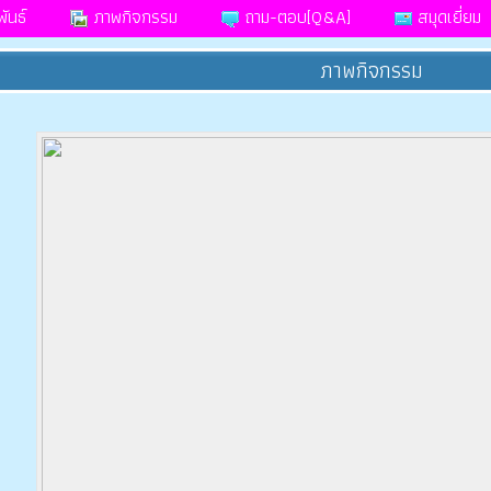
ันธ์
ภาพกิจกรรม
ถาม-ตอบ[Q&A]
สมุดเยี่ยม
ภาพกิจกรรม