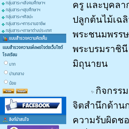
ครู และบุคลา
กลุ่มสาระฯสังคมศึกษาฯ
กลุ่มสาระฯสุขศึกษาฯ
กลุ่มสาระฯศิลปะ
ปลูกต้นไม้เฉ
กลุ่มสาระฯการงานอาชีพ
กลุ่มสาระฯภาษาต่างประเทศ
พระชนมพรรษาส
แบบสำรวจความคิดเห็น
พระบรมราชินี 
แบบสำรวจความเพิ่งพอใจต่อเว็บไซต์
โรงเรียน
มิถุนายน
มาก
ปานกลาง
น้อย
กิจกรรมด
จิตสำนึกด้าน
ความรับผิดชอ
ลิงก์น่าสนใจ