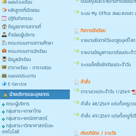
แบบสรุปและรายงานการเยี่ยมบ้
เพลงโรงเรียน
หลักสูตรที่เปิดสอน
ระบบ My Office สพม.สงขลา 
ปฏิทินกิจกรรม
ข้อมูลอาคารสถานที่
กิจการนักเรียน
ทำเนียบผู้บริหาร
รายงานสัปดาห์วันงดสูบบุหรี่โลก
คณะกรรมการสถานศึกษา
คณะกรรมการนักเรียน
รายงานข้อมูลการมาเรียนประจำว
ข้อมูลนักเรียน
ระบบเช็คชื่อนักเรียนประจำวัน
ตารางเรียน - ตารางสอน
แผนงบประมาณ
คำสั่ง
E-Service
ตารางเวรประจำวัน 1/2569
ฝ่ายบริหารและบุคลากร
คณะผู้บริหาร
คำสั่ง 48/2569 แต่งตั้งครูเวร
กลุ่มสาระฯภาษาไทย
คำสั่ง 49/2569 แต่งตั้งครูที่ป
กลุ่มสาระฯคณิตศาสตร์
กลุ่มสาระฯวิทยาศาสตร์และ
เทคโนโลยี
เกียรติบัตร / รางวัล