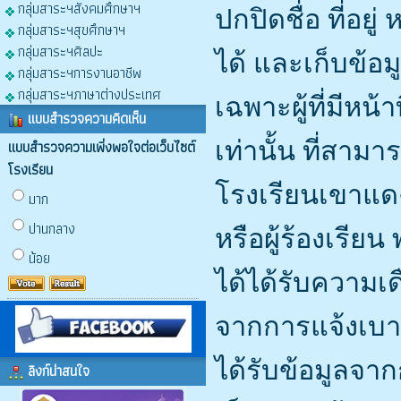
กลุ่มสาระฯสังคมศึกษาฯ
ปกปิดชื่อ ที่อยู่
กลุ่มสาระฯสุขศึกษาฯ
กลุ่มสาระฯศิลปะ
ได้ และเก็บข้อม
กลุ่มสาระฯการงานอาชีพ
กลุ่มสาระฯภาษาต่างประเทศ
เฉพาะผู้ที่มีหน
แบบสำรวจความคิดเห็น
แบบสำรวจความเพิ่งพอใจต่อเว็บไซต์
เท่านั้น ที่สามา
โรงเรียน
โรงเรียนเขาแด
มาก
ปานกลาง
หรือผู้ร้องเรีย
น้อย
ได้ได้รับความเ
จากการแจ้งเบาะแ
ได้รับข้อมูลจากกา
ลิงก์น่าสนใจ