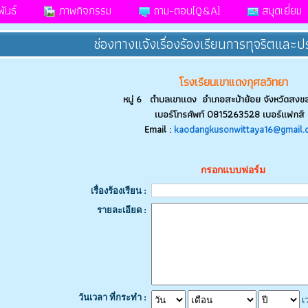
ันธ์
ภาพกิจกรรม
ถาม-ตอบ[Q&A]
สมุดเยี่ยม
ช่องทางแจ้งเรื่องร้องเรียนการทุจริตและ
โรงเรียนเขาแดงกุศลวิทยา
หมู่ 6 ตำบลเขาแดง อำเภอสะบ้าย้อย จังหวัดสง
เบอร์โทรศัพท์ 0815263528 เบอร์แฟกส์ 
Email :
kaodangkusonwittaya16@gmail.
กรอกแบบฟอร์ม
เรื่องร้องเรียน :
รายละเอียด :
วันเวลา ที่กระทำ :
เ