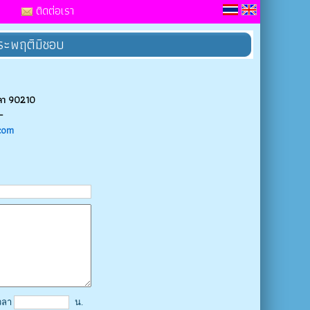
ติดต่อเรา
ประพฤติมิชอบ
ขลา 90210
-
com
วลา
น.